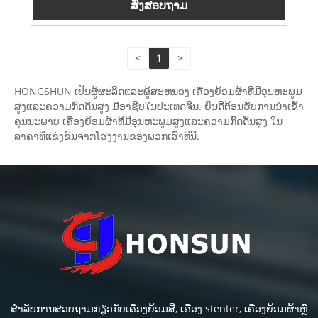
ສົ່ງສອບຖາມ
<
1
>
HONGSHUN ເປັນຜູ້ຜະລິດແລະຜູ້ສະຫນອງ ເຄື່ອງຍ້ອມຜ້າທີ່ມີອຸນຫະພູມ
ສູງແລະຄວາມກົດດັນສູງ ມືອາຊີບໃນປະເທດຈີນ. ຍິນດີຕ້ອນຮັບການນໍາເຂົ້າ
ຄຸນນະພາບ ເຄື່ອງຍ້ອມຜ້າທີ່ມີອຸນຫະພູມສູງແລະຄວາມກົດດັນສູງ ໃນ
ລາຄາທີ່ແຂ່ງຂັນຈາກໂຮງງານຂອງພວກເຮົາທີ່ນີ້.
ສໍາລັບການສອບຖາມກ່ຽວກັບເຄື່ອງຍ້ອມສີ, ເຄື່ອງ stenter, ເຄື່ອງຍ້ອມຜ້າຫຼື