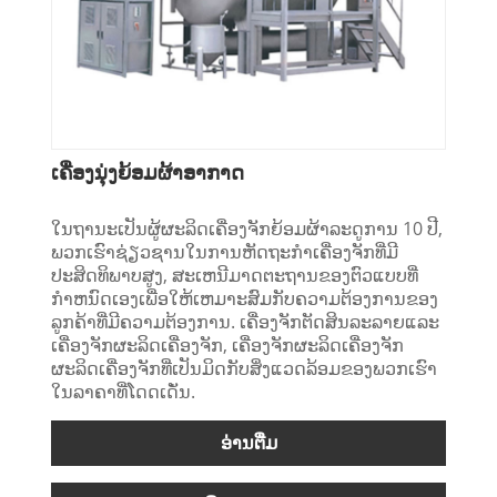
ເຄື່ອງນຸ່ງຍ້ອມຜ້າອາກາດ
ໃນຖານະເປັນຜູ້ຜະລິດເຄື່ອງຈັກຍ້ອມຜ້າລະດູການ 10 ປີ,
ພວກເຮົາຊ່ຽວຊານໃນການຫັດຖະກໍາເຄື່ອງຈັກທີ່ມີ
ປະສິດທິພາບສູງ, ສະເຫນີມາດຕະຖານຂອງຕົວແບບທີ່
ກໍາຫນົດເອງເພື່ອໃຫ້ເຫມາະສົມກັບຄວາມຕ້ອງການຂອງ
ລູກຄ້າທີ່ມີຄວາມຕ້ອງການ. ເຄື່ອງຈັກຕັດສິນລະລາຍແລະ
ເຄື່ອງຈັກຜະລິດເຄື່ອງຈັກ, ເຄື່ອງຈັກຜະລິດເຄື່ອງຈັກ
ຜະລິດເຄື່ອງຈັກທີ່ເປັນມິດກັບສິ່ງແວດລ້ອມຂອງພວກເຮົາ
ໃນລາຄາທີ່ໂດດເດັ່ນ.
ອ່ານ​ຕື່ມ