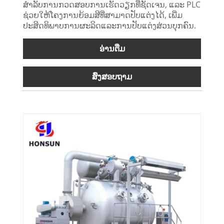
ສໍາລັບການກວດສອບການເຮັດວຽກທີ່ຊັດເຈນ, ແລະ PLC
ຊ່ວຍໃຫ້ໂຄງການຍ້ອມສີທີ່ສາມາດປັບແຕ່ງໄດ້, ເພີ່ມ
ປະສິດທິພາບການຜະລິດແລະການປັບແຕ່ງສ່ວນບຸກຄົນ.
ອ່ານ​ຕື່ມ
ສົ່ງສອບຖາມ