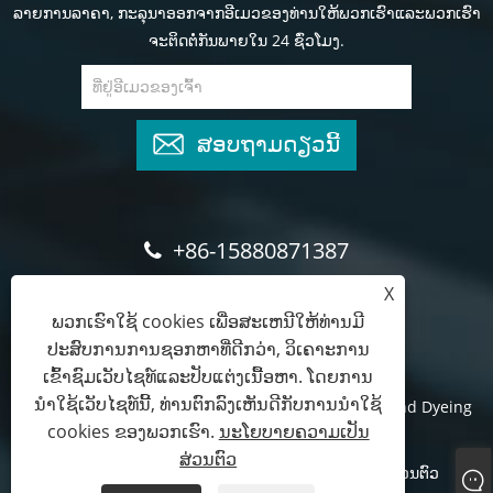
ລາຍການລາຄາ, ກະລຸນາອອກຈາກອີເມວຂອງທ່ານໃຫ້ພວກເຮົາແລະພວກເຮົາ
ຈະຕິດຕໍ່ກັນພາຍໃນ 24 ຊົ່ວໂມງ.
ສອບຖາມດຽວນີ້
+86-15880871387
X
queena@hsdyeing.com
ພວກເຮົາໃຊ້ cookies ເພື່ອສະເຫນີໃຫ້ທ່ານມີ
ປະສົບການການຊອກຫາທີ່ດີກວ່າ, ວິເຄາະການ
ເຂົ້າຊົມເວັບໄຊທ໌ແລະປັບແຕ່ງເນື້ອຫາ. ໂດຍການ
ນໍາໃຊ້ເວັບໄຊທ໌ນີ້, ທ່ານຕົກລົງເຫັນດີກັບການນໍາໃຊ້
ສະຫງວນລິຂະສິດ © 2024 Shishi Hongshun Printing and Dyeing
cookies ຂອງພວກເຮົາ.
ນະໂຍບາຍຄວາມເປັນ
Machinery Co., Ltd.
ສ່ວນຕົວ
Links
Sitemap
RSS
XML
ນະໂຍບາຍຄວາມເປັນສ່ວນຕົວ