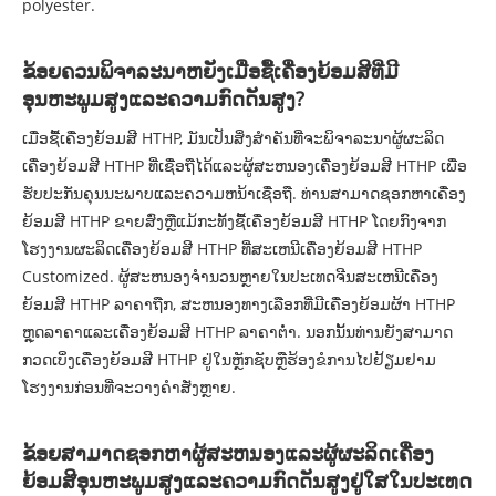
polyester.
ຂ້ອຍຄວນພິຈາລະນາຫຍັງເມື່ອຊື້ເຄື່ອງຍ້ອມສີທີ່ມີ
ອຸນຫະພູມສູງແລະຄວາມກົດດັນສູງ?
ເມື່ອຊື້ເຄື່ອງຍ້ອມສີ HTHP, ມັນເປັນສິ່ງສໍາຄັນທີ່ຈະພິຈາລະນາຜູ້ຜະລິດ
ເຄື່ອງຍ້ອມສີ HTHP ທີ່ເຊື່ອຖືໄດ້ແລະຜູ້ສະຫນອງເຄື່ອງຍ້ອມສີ HTHP ເພື່ອ
ຮັບປະກັນຄຸນນະພາບແລະຄວາມຫນ້າເຊື່ອຖື. ທ່ານສາມາດຊອກຫາເຄື່ອງ
ຍ້ອມສີ HTHP ຂາຍສົ່ງຫຼືແມ້ກະທັ້ງຊື້ເຄື່ອງຍ້ອມສີ HTHP ໂດຍກົງຈາກ
ໂຮງງານຜະລິດເຄື່ອງຍ້ອມສີ HTHP ທີ່ສະເຫນີເຄື່ອງຍ້ອມສີ HTHP
Customized. ຜູ້ສະຫນອງຈໍານວນຫຼາຍໃນປະເທດຈີນສະເຫນີເຄື່ອງ
ຍ້ອມສີ HTHP ລາຄາຖືກ, ສະຫນອງທາງເລືອກທີ່ມີເຄື່ອງຍ້ອມຜ້າ HTHP
ຫຼຸດລາຄາແລະເຄື່ອງຍ້ອມສີ HTHP ລາຄາຕໍ່າ. ນອກນັ້ນທ່ານຍັງສາມາດ
ກວດເບິ່ງເຄື່ອງຍ້ອມສີ HTHP ຢູ່ໃນຫຼັກຊັບຫຼືຮ້ອງຂໍການໄປຢ້ຽມຢາມ
ໂຮງງານກ່ອນທີ່ຈະວາງຄໍາສັ່ງຫຼາຍ.
ຂ້ອຍສາມາດຊອກຫາຜູ້ສະຫນອງແລະຜູ້ຜະລິດເຄື່ອງ
ຍ້ອມສີອຸນຫະພູມສູງແລະຄວາມກົດດັນສູງຢູ່ໃສໃນປະເທດ