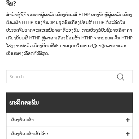
ຈີນ?
ສໍາລັບຜູ້ຊື້ທີ່ຊອກຫາຜູ້ຜະລິດເຄື່ອງຍ້ອມສີ HTHP ຂອງຈີນຫຼືຜູ້ຜະລິດເຄື່ອງ
ຍ້ອມຜ້າ HTHP ຂອງຈີນ, ການຂຸດຄົ້ນເຄື່ອງຍ້ອມສີ HTHP ທີ່ຜະລິດໃນ
ປະເທດຈີນອາດຈະສະເຫນີລາຄາທີ່ແຂ່ງຂັນ. ການຮ້ອງຂໍບັນຊີລາຍຊື່ລາຄາ
ເຄື່ອງຍ້ອມສີ HTHP ຫຼືລາຄາເຄື່ອງຍ້ອມຜ້າ HTHP ຈາກປະເທດຈີນ HTHP
ໂຮງງານຜະລິດເຄື່ອງຍ້ອມສີສາມາດຊ່ວຍໃນການປຽບທຽບລາຄາແລະ
ເລືອກທາງເລືອກທີ່ດີທີ່ສຸດ.
ຜະລິດຕະພັນ
ເຄື່ອງຍ້ອມຜ້າ
ເຄື່ອງຍ້ອມຜ້າເສັ້ນດ້າຍ