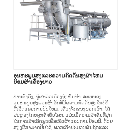
ອຸນຫະພູມສູງແລະຄວາມກົດດັນສູງຜ້າໄຫມ
ຍ້ອມຜ້າເຄື່ອງຍາວ
ທ່ານຮົງກົງ, ຜູ້ຜະລິດເຄື່ອງນຸ່ງຫົ່ມຜ້າ, ສະຫນອງ
ອຸນຫະພູມສູງແລະຜ້າຮັກທີ່ມີຄວາມກົດດັນສູງໃນທໍ່ທີ່
ດີເລີດແລະການປັບໃຫມ. ເຄື່ອງຈັກຂອງພວກເຮົາ, ໄດ້
ສະຫຼອງໂດຍລູກຄ້າທົ່ວໂລກ, ແມ່ນມີຄວາມສໍາຄັນທີ່ສຸດ
ໃນການສໍາເລັດຮູບເພື່ອເຮັດຜ້າແລະການຍ້ອມສີ. ດ້ວຍ
ສຽງທີ່ສາມາດປັບໄດ້, ພວກເຂົາປະມວນຜົນຖັກແລະ