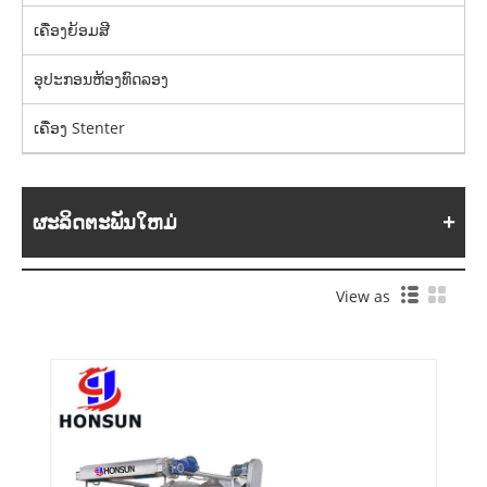
ເຄື່ອງຍ້ອມສີ
ອຸປະກອນຫ້ອງທົດລອງ
ເຄື່ອງ Stenter
ຜະລິດຕະພັນໃຫມ່
View as