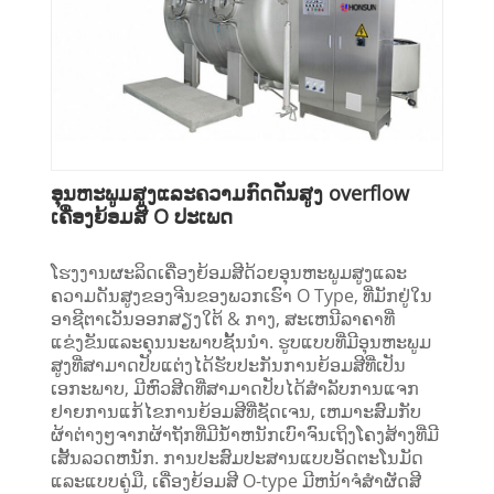
ອຸນຫະພູມສູງແລະຄວາມກົດດັນສູງ overflow
ເຄື່ອງຍ້ອມສີ O ປະເພດ
ໂຮງງານຜະລິດເຄື່ອງຍ້ອມສີດ້ວຍອຸນຫະພູມສູງແລະ
ຄວາມດັນສູງຂອງຈີນຂອງພວກເຮົາ O Type, ທີ່ມັກຢູ່ໃນ
ອາຊີຕາເວັນອອກສຽງໃຕ້ & ກາງ, ສະເຫນີລາຄາທີ່
ແຂ່ງຂັນແລະຄຸນນະພາບຊັ້ນນໍາ. ຮູບແບບທີ່ມີອຸນຫະພູມ
ສູງທີ່ສາມາດປັບແຕ່ງໄດ້ຮັບປະກັນການຍ້ອມສີທີ່ເປັນ
ເອກະພາບ, ມີຫົວສີດທີ່ສາມາດປັບໄດ້ສໍາລັບການແຈກ
ຢາຍການແກ້ໄຂການຍ້ອມສີທີ່ຊັດເຈນ, ເຫມາະສົມກັບ
ຜ້າຕ່າງໆຈາກຜ້າຖັກທີ່ມີນ້ໍາຫນັກເບົາຈົນເຖິງໂຄງສ້າງທີ່ມີ
ເສັ້ນລວດຫນັກ. ການປະສົມປະສານແບບອັດຕະໂນມັດ
ແລະແບບຄູ່ມື, ເຄື່ອງຍ້ອມສີ O-type ມີຫນ້າຈໍສໍາຜັດສີ