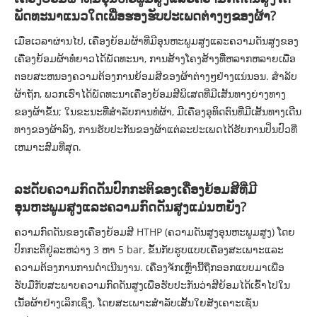
ພັດທະນາແນວໃດເພື່ອຮອງຮັບປະເພດຕ່າງໆຂອງຜ້າ?
ເມື່ອເວລາຜ່ານໄປ, ເຄື່ອງຍ້ອມຜ້າທີ່ມີອຸນຫະພູມສູງແລະຄວາມດັນສູງຂອງ
ເຄື່ອງຍ້ອມຜ້າທໍ່ຍາວໄດ້ພັດທະນາ, ການສ້າງໂຄງສ້າງທີ່ຫລາກຫລາຍເພື່ອ
ຕອບສະຫນອງຄວາມຕ້ອງການຍ້ອມສີຂອງຜ້າຕ່າງໆຢ່າງແນ່ນອນ. ສໍາລັບ
ຜ້າຖັກ, ພວກເຮົາໄດ້ພັດທະນາເຄື່ອງຍ້ອມສີພິເສດທີ່ມີເສັ້ນທາງຍ່າງທາງ
ຂອງຜ້າຂຶ້ນ; ໃນ​ຂະ​ນະ​ທີ່​ສໍາ​ລັບ​ການ​ທໍ​ຜ້າ​, ມີ​ເຄື່ອງ​ອຸ​ທິດ​ຕົນ​ທີ່​ມີ​ເສັ້ນ​ທາງ​ເດີນ​
ທາງ​ຂອງ​ຜ້າ​ລົງ​, ການ​ຮັບ​ປະ​ກັນ​ຂອງ​ຜ້າ​ແຕ່​ລະ​ປະ​ເພດ​ໄດ້​ຮັບ​ການ​ປິ່ນ​ປົວ​ທີ່​
ເຫມາະ​ສົມ​ທີ່​ສຸດ​.
ລະດັບຄວາມກົດດັນປົກກະຕິຂອງເຄື່ອງຍ້ອມສີທີ່ມີ
ອຸນຫະພູມສູງແລະຄວາມກົດດັນສູງແມ່ນຫຍັງ?
ຄວາມກົດດັນຂອງເຄື່ອງຍ້ອມສີ HTHP (ຄວາມດັນສູງອຸນຫະພູມສູງ) ໂດຍ
ປົກກະຕິຢູ່ລະຫວ່າງ 3 ຫາ 5 bar, ຂຶ້ນກັບຮູບແບບເຄື່ອງສະເພາະແລະ
ຄວາມຕ້ອງການການດໍາເນີນງານ. ເຄື່ອງຈັກເຫຼົ່ານີ້ຖືກອອກແບບມາເພື່ອ
ຮັບມືກັບສະພາບຄວາມກົດດັນສູງເພື່ອຮັບປະກັນວ່າສີຍ້ອມໄດ້ເຂົ້າໄປໃນ
ເນື້ອຜ້າຢ່າງເລິກເຊິ່ງ, ໂດຍສະເພາະສໍາລັບເສັ້ນໃຍສັງເຄາະເຊັ່ນ