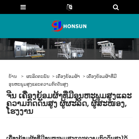
ບ້ານ
>
ຜະລິດຕະພັນ
>
ເຄື່ອງຍ້ອມຜ້າ
> ເຄື່ອງຍ້ອມຜ້າທີ່ມີ
ອຸນຫະພູມສູງແລະຄວາມກົດດັນສູງ
ຈີນ ເຄື່ອງຍ້ອມຜ້າທີ່ມີອຸນຫະພູມສູງແລະ
ຄວາມກົດດັນສູງ ຜູ້ຜະລິດ, ຜູ້ສະໜອງ,
ໂຮງງານ
ເຄື່ອງຍ້ອມຜ້າທີ່ມີອຸນຫະພູມສູງແລະຄວາມກົດດັນສູງໄດ້