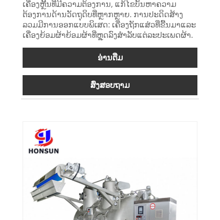
ເຄື່ອງຫຼີ້ນທີ່ມີຄວາມຕ້ອງການ, ແກ້ໄຂບັນຫາຄວາມ
ຕ້ອງການດ້ານວັດຖຸດິບທີ່ຫຼາກຫຼາຍ. ການປະດິດສ້າງ
ລວມມີການອອກແບບພິເສດ: ເຄື່ອງຖັກແສ່ວທີ່ຂື້ນມາແລະ
ເຄື່ອງຍ້ອມຜ້າຍ້ອມຜ້າທີ່ຫຼຸດລົງສໍາລັບແຕ່ລະປະເພດຜ້າ.
ອ່ານ​ຕື່ມ
ສົ່ງສອບຖາມ